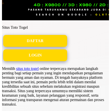
Situs Toto Togel
DAFTAR
LOGIN
Memilih
situs toto togel
online terpercaya merupakan langkah
penting bagi setiap pemain yang ingin mendapatkan pengalaman
bermain yang aman dan nyaman. Di tengah banyaknya platform
yang tersedia saat ini, pemain perlu lebih teliti dalam menilai
kredibilitas sebuah situs sebelum melakukan registrasi maupun
transaksi. Situs yang terpercaya umumnya memiliki sistem
keamanan yang baik, layanan pelanggan yang responsif, serta
informasi yang transparan mengenai aturan permainan dan proses
transaksi.