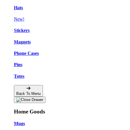
Hats
New!
Stickers
Magnets
Phone Cases
Pins
Totes
Back To Menu
Home Goods
Mugs