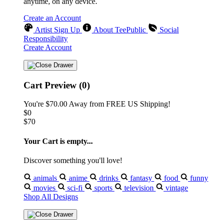
anytime, on any device.
Create an Account
Artist Sign Up
About TeePublic
Social
Responsibility
Create Account
Cart Preview (0)
You're
$70.00
Away from
FREE US Shipping!
$0
$70
Your Cart is empty...
Discover something you'll love!
animals
anime
drinks
fantasy
food
funny
movies
sci-fi
sports
television
vintage
Shop All Designs