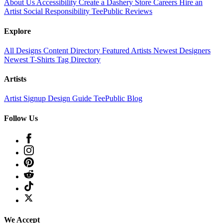
About Us
Accessibility
Create a Dashery Store
Careers
Hire an
Artist
Social Responsibility
TeePublic Reviews
Explore
All Designs
Content Directory
Featured Artists
Newest Designers
Newest T-Shirts
Tag Directory
Artists
Artist Signup
Design Guide
TeePublic Blog
Follow Us
We Accept