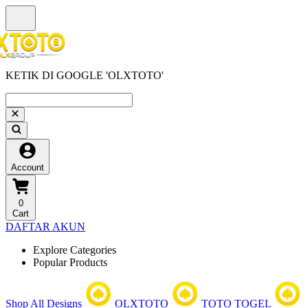
KETIK DI GOOGLE 'OLXTOTO'
Account
0
Cart
DAFTAR AKUN
Explore Categories
Popular Products
Shop All Designs
OLXTOTO
TOTO TOGEL