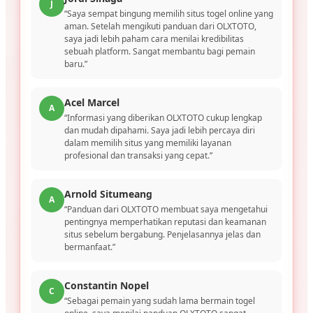
J
“Saya sempat bingung memilih situs togel online yang
aman. Setelah mengikuti panduan dari OLXTOTO,
saya jadi lebih paham cara menilai kredibilitas
sebuah platform. Sangat membantu bagi pemain
baru.”
Acel Marcel
A
“Informasi yang diberikan OLXTOTO cukup lengkap
dan mudah dipahami. Saya jadi lebih percaya diri
dalam memilih situs yang memiliki layanan
profesional dan transaksi yang cepat.”
Arnold Situmeang
A
“Panduan dari OLXTOTO membuat saya mengetahui
pentingnya memperhatikan reputasi dan keamanan
situs sebelum bergabung. Penjelasannya jelas dan
bermanfaat.”
Constantin Nopel
C
“Sebagai pemain yang sudah lama bermain togel