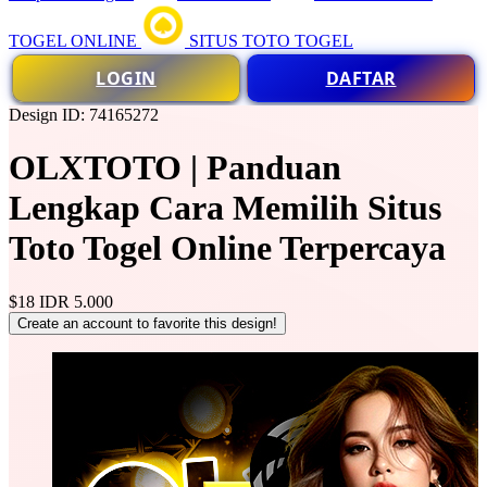
TOGEL ONLINE
SITUS TOTO TOGEL
LOGIN
DAFTAR
Design ID: 74165272
OLXTOTO | Panduan
Lengkap Cara Memilih Situs
Toto Togel Online Terpercaya
$18
IDR 5.000
Create an account to favorite this design!