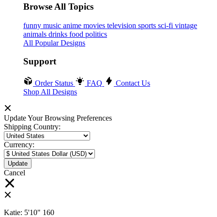
Browse All Topics
funny
music
anime
movies
television
sports
sci-fi
vintage
animals
drinks
food
politics
All Popular Designs
Support
Order Status
FAQ
Contact Us
Shop All Designs
Update Your Browsing Preferences
Shipping Country:
Currency:
Cancel
Katie:
5'10"
160