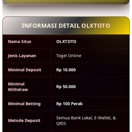
pengalaman bermain yang aman, nyaman, dan
profesional.
INFORMASI DETAIL OLXTOTO
Nama Situs
OLXTOTO
Jenis Layanan
Togel Online
Minimal Deposit
Rp 10.000
Minimal
Rp 50.000
Withdraw
Minimal Betting
Rp 100 Perak
Semua Bank Lokal, E-Wallet, &
Metode Deposit
QRIS