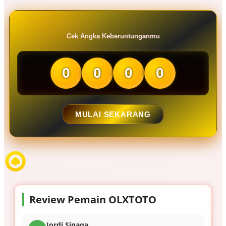
Cek Angka Keberuntunganmu
0
0
0
0
MULAI SEKARANG
Review Pemain OLXTOTO
Jordi Sinaga