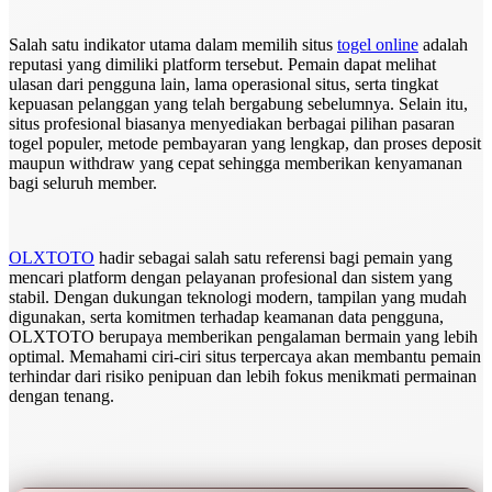
Salah satu indikator utama dalam memilih situs
togel online
adalah
reputasi yang dimiliki platform tersebut. Pemain dapat melihat
ulasan dari pengguna lain, lama operasional situs, serta tingkat
kepuasan pelanggan yang telah bergabung sebelumnya. Selain itu,
situs profesional biasanya menyediakan berbagai pilihan pasaran
togel populer, metode pembayaran yang lengkap, dan proses deposit
maupun withdraw yang cepat sehingga memberikan kenyamanan
bagi seluruh member.
OLXTOTO
hadir sebagai salah satu referensi bagi pemain yang
mencari platform dengan pelayanan profesional dan sistem yang
stabil. Dengan dukungan teknologi modern, tampilan yang mudah
digunakan, serta komitmen terhadap keamanan data pengguna,
OLXTOTO berupaya memberikan pengalaman bermain yang lebih
optimal. Memahami ciri-ciri situs terpercaya akan membantu pemain
terhindar dari risiko penipuan dan lebih fokus menikmati permainan
dengan tenang.