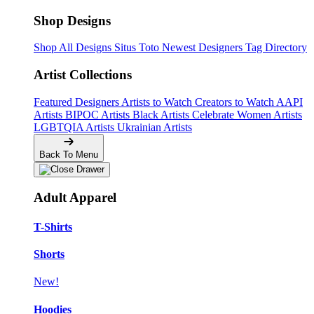
Shop Designs
Shop All Designs
Situs Toto
Newest Designers
Tag Directory
Artist Collections
Featured Designers
Artists to Watch
Creators to Watch
AAPI
Artists
BIPOC Artists
Black Artists
Celebrate Women Artists
LGBTQIA Artists
Ukrainian Artists
Back To Menu
Adult Apparel
T-Shirts
Shorts
New!
Hoodies